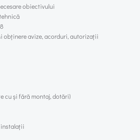
 necesare obiectivului
 tehnică
28
i obținere avize, acorduri, autorizații
e cu și fără montaj, dotări)
instalații