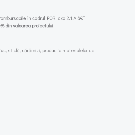
nerambursabile în cadrul POR, axa 2.1.A â€“
% din valoarea proiectului
.
c, sticlă, cărămizi, producția materialelor de