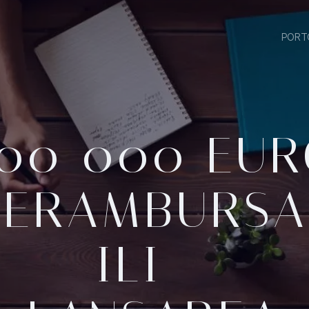
PORT
00 000 EU
NERAMBURSA
ILI –