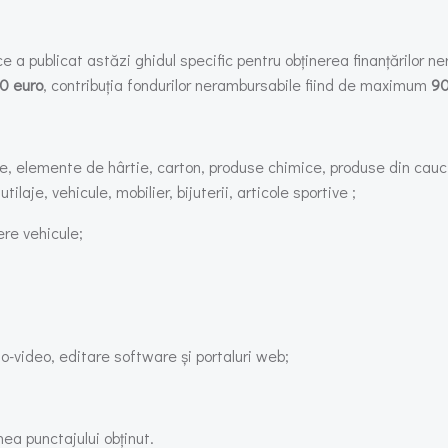
e a publicat astăzi ghidul specific pentru obținerea finanțărilor 
0 euro
, contribuția fondurilor nerambursabile fiind de maximum
90
e, elemente de hârtie, carton, produse chimice, produse din cauciu
laje, vehicule, mobilier, bijuterii, articole sportive ;
nere vehicule;
o-video, editare software și portaluri web;
nea punctajului obținut.