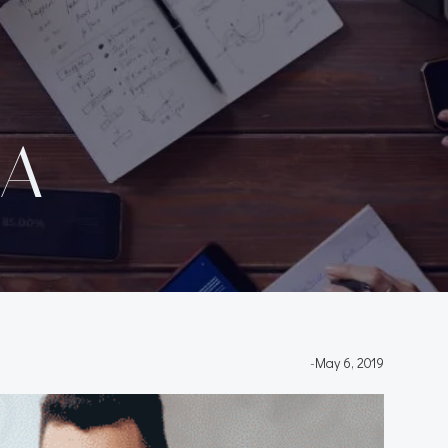
1A
-
May 6, 2019