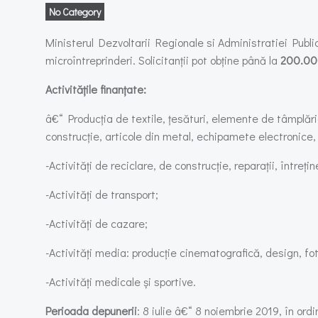
No Category
Ministerul Dezvoltarii Regionale si Administratiei Public
microîntreprinderi. Solicitanții pot obține până la
200.00
Activitățile finanțate:
â€“ Producția de textile, țesături, elemente de tâmplări
construcție, articole din metal, echipamete electronice, uti
-Activități de reciclare, de construcție, reparații, întreți
-Activități de transport;
-Activități de cazare;
-Activități media: producție cinematografică, design, fot
-Activități medicale și sportive.
Perioada depunerii
: 8 iulie â€“ 8 noiembrie 2019, în ordi