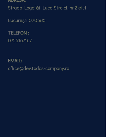
Strada Logofăt Luca Stroici, nr.2 et.1
București 020585
TELEFON :
0755167167
EMAIL:
office@dev.todos-company.ro