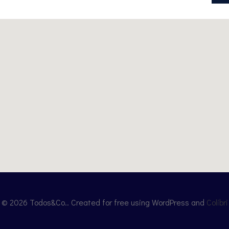
© 2026 Todos&Co.. Created for free using WordPress and
Colibri