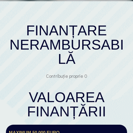
FINANȚARE
NERAMBURSABI
LĂ
Contribuție proprie 0
VALOAREA
FINANȚĂRII
MAXIMUM 50 000 EURO