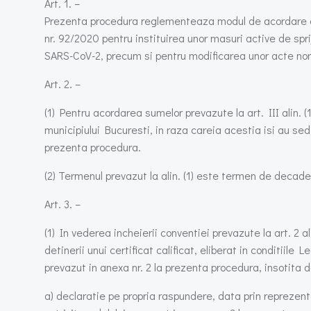
Art. 1. –
Prezenta procedura reglementeaza modul de acordare din 
nr. 92/2020 pentru instituirea unor masuri active de spr
SARS-CoV-2, precum si pentru modificarea unor acte no
Art. 2. –
(1) Pentru acordarea sumelor prevazute la art. III alin.
municipiului Bucuresti, in raza careia acestia isi au sed
prezenta procedura.
(2) Termenul prevazut la alin. (1) este termen de decader
Art. 3. –
(1) In vederea incheierii conventiei prevazute la art. 2 
detinerii unui certificat calificat, eliberat in conditiile
prevazut in anexa nr. 2 la prezenta procedura, insotit
a) declaratie pe propria raspundere, data prin reprezenta