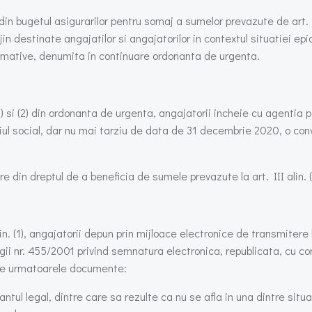
bugetul asigurarilor pentru somaj a sumelor prevazute de art. III
ijin destinate angajatilor si angajatorilor in contextul situatiei 
rmative, denumita in continuare ordonanta de urgenta.
 (1) si (2) din ordonanta de urgenta, angajatorii incheie cu agenti
iul social, dar nu mai tarziu de data de 31 decembrie 2020, o conve
e din dreptul de a beneficia de sumele prevazute la art. III alin. (
alin. (1), angajatorii depun prin mijloace electronice de transmiter
 Legii nr. 455/2001 privind semnatura electronica, republicata, cu co
a de urmatoarele documente:
ntul legal, dintre care sa rezulte ca nu se afla in una dintre situa