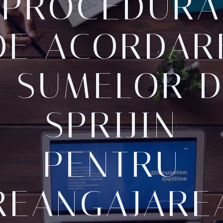
PROCEDURA
DE ACORDAR
A SUMELOR D
SPRIJIN
PENTRU
REANGAJARE