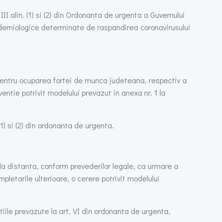
 alin. (1) si (2) din Ordonanta de urgenta a Guvernului
epidemiologice determinate de raspandirea coronavirusului
a pentru ocuparea fortei de munca judeteana, respectiv a
ntie potrivit modelului prevazut in anexa nr. 1 la
1) si (2) din ordonanta de urgenta.
e la distanta, conform prevederilor legale, ca urmare a
mpletarile ulterioare, o cerere potrivit modelului
tiile prevazute la art. VI din ordonanta de urgenta,