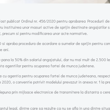
ost publicat Ordinul nr. 456/2020 pentru aprobarea Procedurii de ac
 instituirea unor masuri active de sprijin destinate angajatilor si
, precum si pentru modificarea unor acte normative.
020 si aproba procedura de acordare a sumelor de sprijin pentru 
e ani.
na la 50% din salariul angajatului, dar nu mai mult de 2.500 lei,
nta agentiilor pentru ocuparea fortei de munca judetene.
e cu agentia pentru ocuparea fortei de munca judeteana, respectiv
 2020, o conventie potrivit modelului prevazut in anexa nr. 1 la p
depuna prin mijloace electronice de transmitere la distanta o cere
ntul legal, dintre care sa rezulte ca nu se afla in una dintre situa