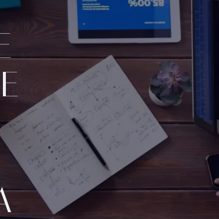
E
E
A