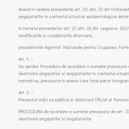
Avand in vedere prevederile art. VII alin. (2) din Ordona
angajatorilor in contextul situatiei epidemiologice det
in temeiul prevederilor art. 22 alin. (3) din Legea nr. 
modificarile si completarile ulterioare,
presedintele Agentiei Nationale pentru Ocuparea Forte
Art. 1. –
Se aproba Procedura de acordare a sumelor prevazute de a
destinate angajatilor si angajatorilor in contextul sit
normative, prevazuta in anexa care face parte integrant
Art. 2. –
Prezentul ordin se publica in Monitorul Oficial al Romanie
PROCEDURA de acordare a sumelor prevazute de art. III al
destinate angajatilor si angajatorilor