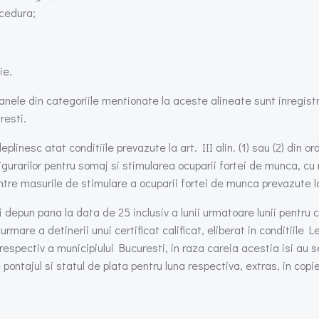
ocedura;
ie.
oanele din categoriile mentionate la aceste alineate sunt inregist
resti.
inesc atat conditiile prevazute la art. III alin. (1) sau (2) din or
urarilor pentru somaj si stimularea ocuparii fortei de munca, cu mo
ntre masurile de stimulare a ocuparii fortei de munca prevazute l
i depun pana la data de 25 inclusiv a lunii urmatoare lunii pentru
rmare a detinerii unui certificat calificat, eliberat in conditiile L
spectiv a municipiului Bucuresti, in raza careia acestia isi au sed
 pontajul si statul de plata pentru luna respectiva, extras, in cop