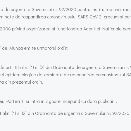
nta de urgenta a Guvernului nr. 92/2020 pentru instituirea unor mas
erminate de raspandirea coronavirusului SARS-CoV-2, precum si pe
202/2006 privind organizarea si functionarea Agentiei Nationale p
i de Munca emite urmatorul ordin:
rt. III alin. (1) si (2) din Ordonanta de urgenta a Guvernului nr. 
uatiei epidemiologice determinate de raspandirea coronavirusului 
a din prezentul ordin.
i, Partea I, si intra in vigoare incepand cu data publicarii.
in. (1) si (2) din Ordonanta de urgenta a Guvernului nr. 92/2020 p