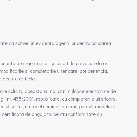
rate ca someri in evidenta agentiilor pentru ocuparea
donanta de urgenta, cat si conditiile prevazute la art.
dificarile si completarile ulterioare, pot beneficia,
a aceste articole.
 care solicita aceasta suma, prin mijloace electronice de
egii nr. 455/2001, republicata, cu completarile ulterioare,
iul social, un tabel nominal intocmit potrivit modelului
ie certificata de angajator pentru conformitate cu