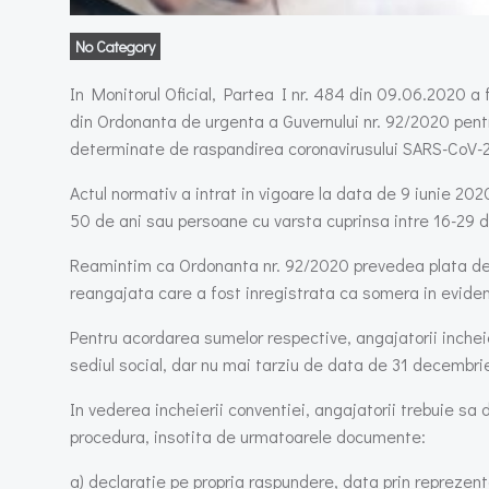
No Category
In Monitorul Oficial, Partea I nr. 484 din 09.06.2020 a f
din Ordonanta de urgenta a Guvernului nr. 92/2020 pentru
determinate de raspandirea coronavirusului SARS-CoV-2
Actul normativ a intrat in vigoare la data de 9 iunie 2
50 de ani sau persoane cu varsta cuprinsa intre 16-29 d
Reamintim ca Ordonanta nr. 92/2020 prevedea plata de pa
reangajata care a fost inregistrata ca somera in evide
Pentru acordarea sumelor respective, angajatorii inchei
sediul social, dar nu mai tarziu de data de 31 decembrie
In vederea incheierii conventiei, angajatorii trebuie sa 
procedura, insotita de urmatoarele documente:
a) declaratie pe propria raspundere, data prin reprezenta