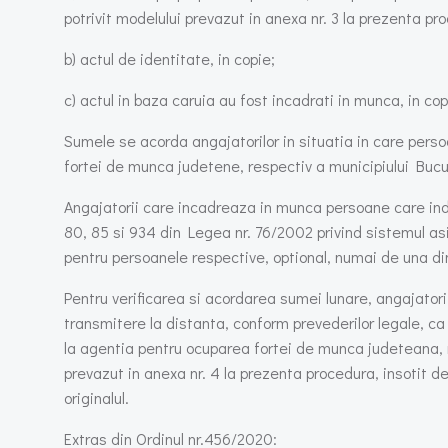
potrivit modelului prevazut in anexa nr. 3 la prezenta pr
b) actul de identitate, in copie;
c) actul in baza caruia au fost incadrati in munca, in cop
Sumele se acorda angajatorilor in situatia in care pers
fortei de munca judetene, respectiv a municipiului Bucu
Angajatorii care incadreaza in munca persoane care indepl
80, 85 si 934 din Legea nr. 76/2002 privind sistemul asig
pentru persoanele respective, optional, numai de una di
Pentru verificarea si acordarea sumei lunare, angajatori
transmitere la distanta, conform prevederilor legale, ca u
la agentia pentru ocuparea fortei de munca judeteana, re
prevazut in anexa nr. 4 la prezenta procedura, insotit de
originalul.
Extras din Ordinul nr.456/2020: