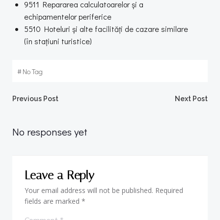
9511 Repararea calculatoarelor și a
echipamentelor periferice
5510 Hoteluri și alte facilități de cazare similare
(în stațiuni turistice)
#
No Tag
Post
Post
Previous Post
Next Post
navigation
navigation
No responses yet
Leave a Reply
Your email address will not be published.
Required
fields are marked
*