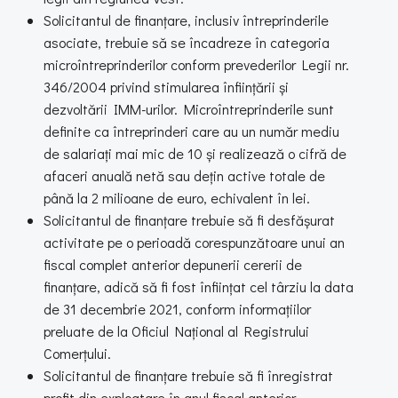
Solicitantul de finanțare, inclusiv întreprinderile
asociate, trebuie să se încadreze în categoria
microîntreprinderilor conform prevederilor Legii nr.
346/2004 privind stimularea înființării și
dezvoltării IMM-urilor. Microîntreprinderile sunt
definite ca întreprinderi care au un număr mediu
de salariați mai mic de 10 și realizează o cifră de
afaceri anuală netă sau dețin active totale de
până la 2 milioane de euro, echivalent în lei.
Solicitantul de finanțare trebuie să fi desfășurat
activitate pe o perioadă corespunzătoare unui an
fiscal complet anterior depunerii cererii de
finanțare, adică să fi fost înființat cel târziu la data
de 31 decembrie 2021, conform informațiilor
preluate de la Oficiul Național al Registrului
Comerțului.
Solicitantul de finanțare trebuie să fi înregistrat
profit din exploatare în anul fiscal anterior